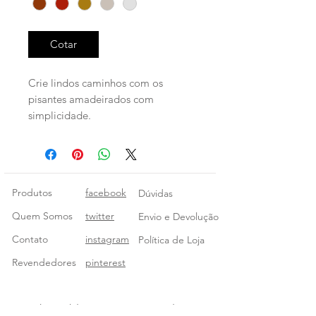
Cotar
Crie lindos caminhos com os
pisantes amadeirados com
simplicidade.
Produtos
facebook
Dúvidas
Quem Somos
twitter
Envio e Devolução
Contato
instagram
Política de Loja
Revendedores
pinterest
Receba publicações por E-mail