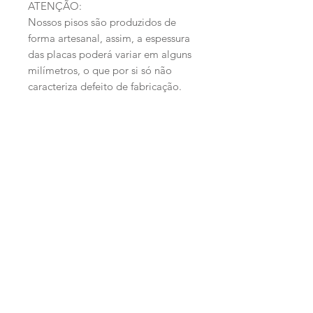
ATENÇÃO:
Nossos pisos são produzidos de
forma artesanal, assim, a espessura
das placas poderá variar em alguns
milímetros, o que por si só não
caracteriza defeito de fabricação .
Produtos
facebook
Dúvidas
Quem Somos
twitter
Envio e Devolução
Contato
instagram
Política de Loja
Revendedores
pinterest
Receba publicações por E-mail