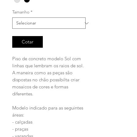
Tamanho
*
Cotar
Piso de concreto modelo Sol com
linhas que lembram os raios de sol.
A maneira como as peças são
dispostas no chão possibilta criar
mosaicos de cores e formas
diferentes.
Modelo indicado para as seguintes
áreas:
- calçadas
- praças
- varandas