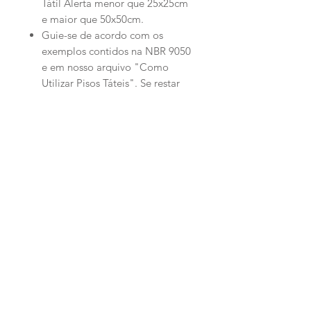
Tátil Alerta menor que 25x25cm
e maior que 50x50cm.
Guie-se de acordo com os
exemplos contidos na NBR 9050
e em nosso arquivo "Como
Utilizar Pisos Táteis". Se restar
alguma dúvida, entre em
contato conosco.
Este artigo aborda o assunto de
forma superficial. Para maiores
informações a respeito das
normas de acessibilidade,
consulte a NBR 9050.
Produtos
facebook
Dúvidas
Quem Somos
twitter
Envio e Devolução