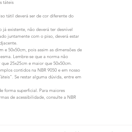
 táteis
o tátil deverá ser de cor diferente do
já existente, não deverá ter desnível
do juntamente com o piso, deverá estar
djacente.
cm e 50x50cm, pois assim as dimensões de
 mesma. Lembre-se que a norma não
or que 25x25cm e maior que 50x50cm.
emplos contidos na NBR 9050 e em nosso
Táteis". Se restar alguma dúvida, entre em
e forma superficial. Para maiores
rmas de acessibilidade, consulte a NBR