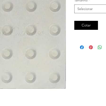
Tamanho
*
Selecionar
Cotar